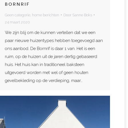
BORNRIF
Geen categorie
,
home berichten
Door
Sanne Boks
24 maart 2020
We zijn blij om de kunnen vertellen dat we een
paar nieuwe huizentypes hebben toegevoegd aan
ons aanbod. De Bornrif is daar 1 van. Het is een
ruim, op de huizen uit de jaren dertig gebaseerd
huis. Het huis kan in traditioneel baksteen
uitgevoerd worden met wel of geen houten
gevelbekleding op de verdieping, maar…