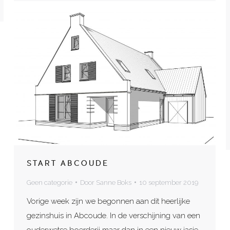
START ABCOUDE
Geen categorie
Door
Sanne Boks
10 september 2019
Vorige week zijn we begonnen aan dit heerlijke
gezinshuis in Abcoude. In de verschijning van een
ouderwetse boerderij maar dan in een nieuw jasje.