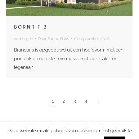
BORNRIF B
verborgen
Door
Sanne Boks
10 september 2018
Brandaris is opgebouwd uit een hoofdvorm met een
puntdak en een kleinere massa met puntdak hier
tegenaan.
1
2
3
4
→
Deze website maakt gebruik van cookies om het gebruik te
Copyright 2026 Lighthouse Living | Aan de tekeningen en prijzen op