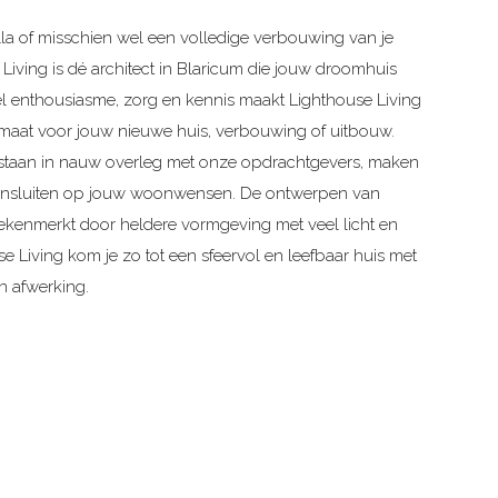
la of misschien wel een volledige verbouwing van je
Living is dé architect in Blaricum die jouw droomhuis
el enthousiasme, zorg en kennis maakt Lighthouse Living
maat voor jouw nieuwe huis, verbouwing of uitbouw.
taan in nauw overleg met onze opdrachtgevers, maken
aansluiten op jouw woonwensen. De ontwerpen van
ekenmerkt door heldere vormgeving met veel licht en
 Living kom je zo tot een sfeervol en leefbaar huis met
n afwerking.