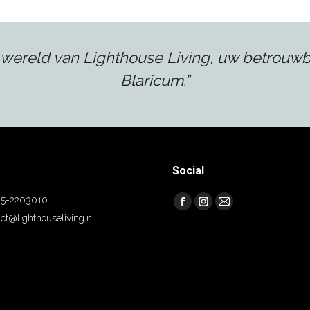
wereld van Lighthouse Living, uw betrouwba
Blaricum.”
Social
5-2203010
Vind ons op:
Facebook
Instagram
Mail
ct@lighthouseliving.nl