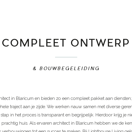
COMPLEET ONTWERP
& BOUWBEGELEIDING
rchitect in Blaricum en bieden zo een compleet pakket aan diensten;
 gehele traject aan je zijde. We werken nauw samen met diverse g
stap in het proces is transparant en begrijpelijk. Hierdoor krijg je n
prachtig huis. Als ervaren architect in Blaricum hebben we de ke
verbouwingen tot een succes te maken. Bij Lighthouse Living gel