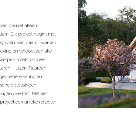
pen die niet alleen
zaam. Elk project begint met
grijpen. Van daaruit werken
eving en voldoet aan alle
ntwerpen maakt ons een
 Laren, Huizen, Naarden,
tgebreide ervaring en
ische oplossingen.
ngen overtreft. Met een
project een unieke reflectie