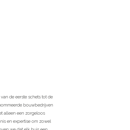
 van de eerste schets tot de
erenommeerde bouwbedrijven
iet alleen een zorgeloos
nnis en expertise om zowel
oven we dat elk huis een