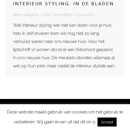
INTERIEUR STYLING. IN DE BLADEN.
Geen categorie
Door
Sanne Boks
1 juni 2017
Wat interieur styling wel niet kan doen voor je huis
heb ik zelf ervaren toen we nog niet zo lang
verhuisd waren naar ons nieuwe huis. Voor het
tijdschrift vt wonen stond er een fotoshoot gepland
in ons nieuwe huis. De meubels stonden allemaal al
wel op hun plek maar nadat de interieur styliste aan…
Copyright 2026 Lighthouse Living | Aan de tekeningen en prijzen op
Deze website maakt gebruik van cookies om het gebruik te
deze site kunnen geen rechten worden ontleend.
verbeteren. Wij gaan ervan uit dat dit ok is.
Accept