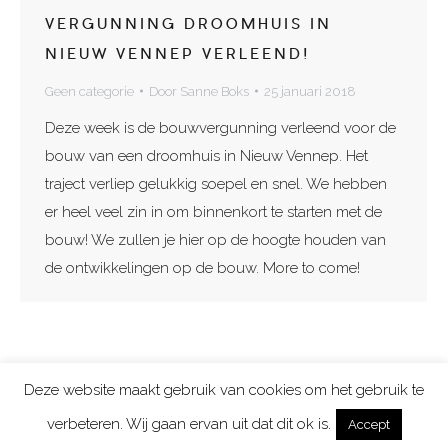
VERGUNNING DROOMHUIS IN
NIEUW VENNEP VERLEEND!
Geen categorie
Door
Sanne Boks
25 januari 2018
Deze week is de bouwvergunning verleend voor de
bouw van een droomhuis in Nieuw Vennep. Het
traject verliep gelukkig soepel en snel. We hebben
er heel veel zin in om binnenkort te starten met de
bouw! We zullen je hier op de hoogte houden van
de ontwikkelingen op de bouw. More to come!
Deze website maakt gebruik van cookies om het gebruik te
Copyright 2026 Lighthouse Living | Aan de tekeningen en prijzen op
verbeteren. Wij gaan ervan uit dat dit ok is.
Accept
deze site kunnen geen rechten worden ontleend.