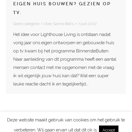
EIGEN HUIS BOUWEN? GEZIEN OP
TV.
Geen categorie
Door
Sanne Boks
7 juni 2017
Het idee voor Lighthouse Living is ontstaan nadat
vorig jaar ons eigen ontworpen en gebouwde huis
op tv kwam bij het programma BinnensteBuiten.
Naar aanleiding van dit programma heeft een aantal
mensen contact met me opgenomen met de vraag:
ik wil eigenlijk jouw huis kan dat? Wat een super
leuke reactie dacht ik en tegelijkertijd;…
Deze website maakt gebruik van cookies om het gebruik te
Copyright 2026 Lighthouse Living | Aan de tekeningen en prijzen op
verbeteren. Wij gaan ervan uit dat dit ok is.
Accept
deze site kunnen geen rechten worden ontleend.